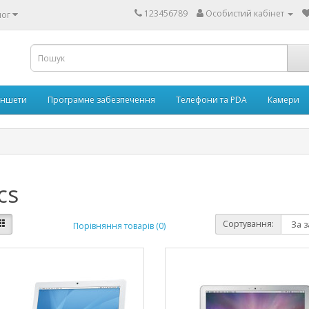
123456789
Особистий кабінет
лог
аншети
Програмне забезпечення
Телефони та PDA
Камери
cs
Сортування:
Порівняння товарів (0)