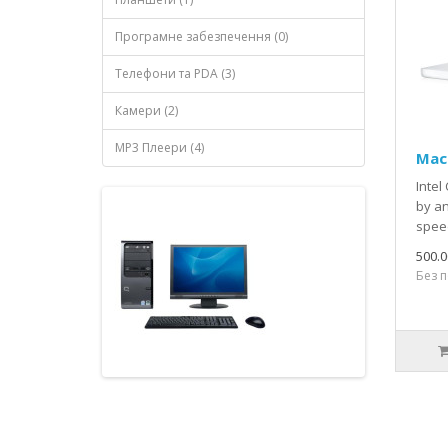
Програмне забезпечення (0)
Телефони та PDA (3)
Камери (2)
MP3 Плеери (4)
Mac
Intel
by an
speed
500.0
Без п