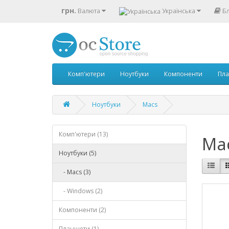
грн.
Валюта
Українська
Б
Комп'ютери
Ноутбуки
Компоненти
Пл
Ноутбуки
Macs
Комп'ютери (13)
Ma
Ноутбуки (5)
- Macs (3)
- Windows (2)
Компоненти (2)
Планшети (1)