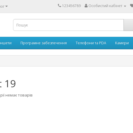
123456789
Особистий кабінет
лог
аншети
Програмне забезпечення
Телефони та PDA
Камери
t 19
рії немає товарів