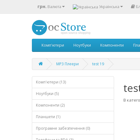
грн.
Валюта
Українська
Б
Комп'ютери
Ноутбуки
Компоненти
Пл
MP3 Плеери
test 19
Комп'ютери (13)
tes
Ноутбуки (5)
В катего
Компоненти (2)
Планшети (1)
Програмне забезпечення (0)
Телефони та PDA (3)